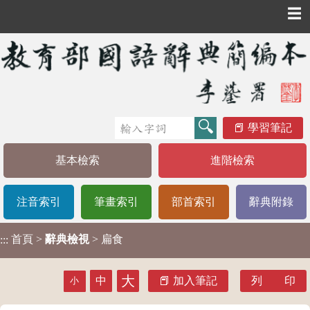
☰
學習筆記
基本檢索
進階檢索
注音索引
筆畫索引
部首索引
辭典附錄
首頁
>
辭典檢視
> 扁食
:::
大
中
加入筆記
列 印
小