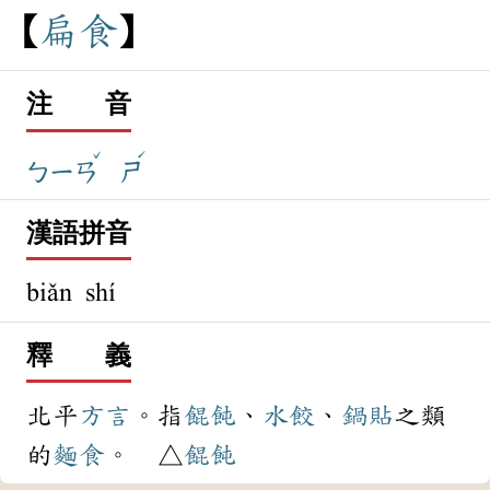
扁
食
注 音
ˇ
ˊ
ㄅㄧㄢ
ㄕ
漢語拼音
biǎn shí
釋 義
北平
方言
。指
餛飩
、
水餃
、
鍋貼
之類
的
麵食
。 △
餛飩