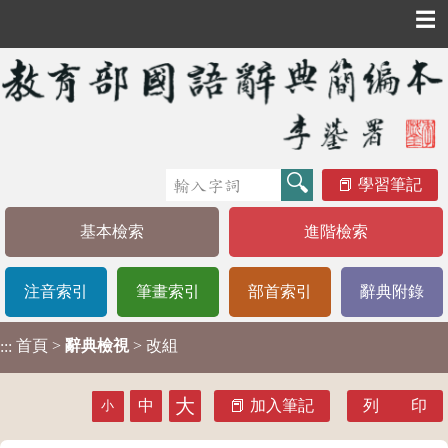
☰
學習筆記
基本檢索
進階檢索
注音索引
筆畫索引
部首索引
辭典附錄
首頁
>
辭典檢視
> 改組
:::
大
中
加入筆記
列 印
小