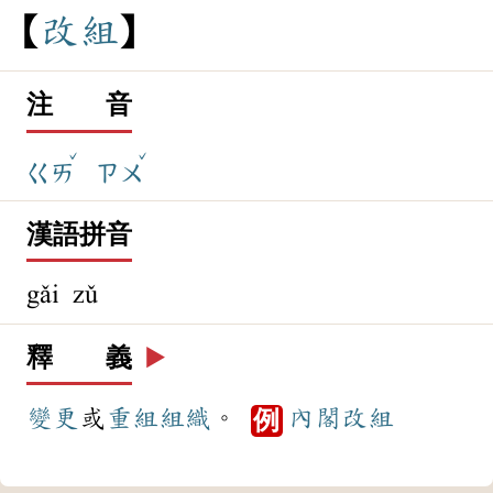
改
組
注 音
ˇ
ˇ
ㄍㄞ
ㄗㄨ
漢語拼音
gǎi zǔ
釋 義
▶️
變更
或
重組
組織
。
內閣
改組
例