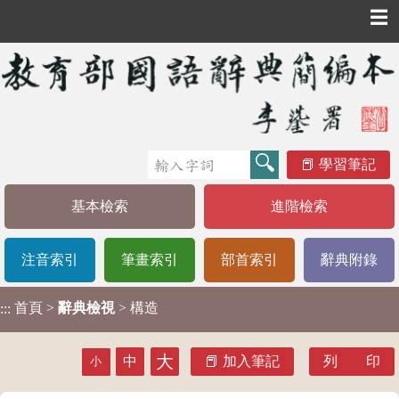
☰
學習筆記
基本檢索
進階檢索
注音索引
筆畫索引
部首索引
辭典附錄
首頁
>
辭典檢視
> 構造
:::
大
中
加入筆記
列 印
小