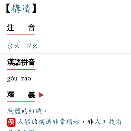
構
造
注 音
ˋ
ˋ
ㄍㄡ
ㄗㄠ
漢語拼音
gòu zào
釋 義
▶️
物體
的
組織
。
人體
的
構造
非常
精妙
，非
人工
技術
例