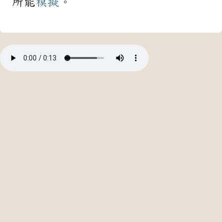
所能
模擬
。