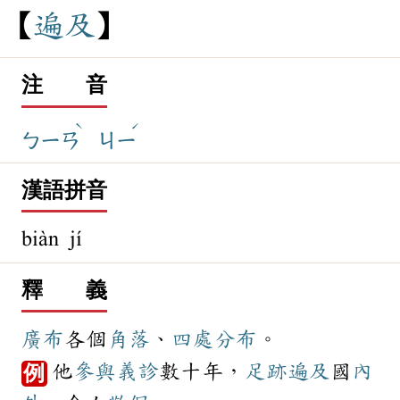
遍
及
注 音
ˋ
ˊ
ㄅㄧㄢ
ㄐㄧ
漢語拼音
biàn jí
釋 義
廣布
各個
角落
、
四處
分布
。
他
參與
義診
數十年，
足跡
遍及
國
內
例