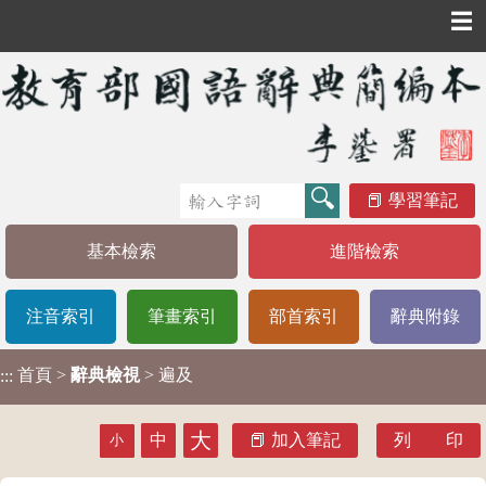
☰
學習筆記
基本檢索
進階檢索
注音索引
筆畫索引
部首索引
辭典附錄
首頁
>
辭典檢視
> 遍及
:::
大
中
加入筆記
列 印
小