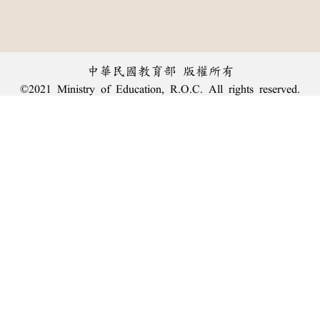
中華民國教育部 版權所有
©2021 Ministry of Education, R.O.C. All rights reserved.
︿
:::
個資法及隱私聲明
|
辭典公眾授權網
|
意見交流
|
網網相連
三峽總院區地址：新北市三峽區三樹路2號、
臺北院區地址：臺北市大安區和平東路一段179號、
回頂端
臺中院區地址：臺中市豐原區師範街67號
電話總機：
(02)7740-7890
、
傳真：(02)7740-7064、
TANet VoIP：9009-7890
線上人數: 1916
累積總人次: 239,883,073