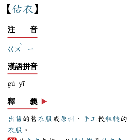
估
衣
注 音
ˋ
ㄍㄨ
ㄧ
漢語拼音
gù yī
釋 義
▶️
出售
的舊
衣服
或
原料
、
手工
較
粗糙
的
衣服
。