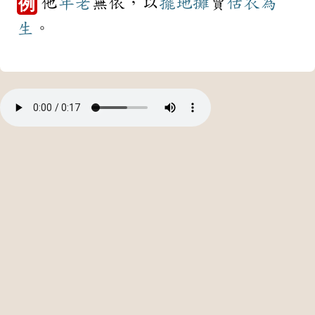
他
年老
無依，以
擺地攤
賣
估衣
為
例
生
。