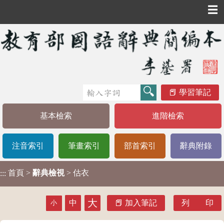
☰
學習筆記
基本檢索
進階檢索
注音索引
筆畫索引
部首索引
辭典附錄
首頁
>
辭典檢視
> 估衣
:::
大
中
加入筆記
列 印
小