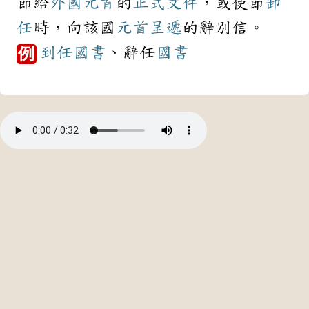
節給
外國
元首
的
正式
文件
，或使節
卸
任
時，向該國
元首
呈遞
的辭別信。
到任
國書
、辭任
國書
例