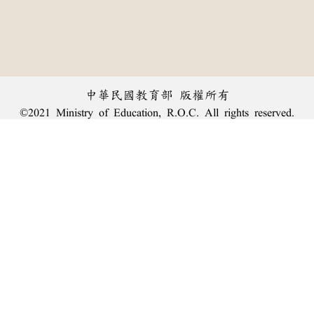
中華民國教育部 版權所有
©2021 Ministry of Education, R.O.C. All rights reserved.
︿
:::
個資法及隱私聲明
|
辭典公眾授權網
|
意見交流
|
網網相連
三峽總院區地址：新北市三峽區三樹路2號、
臺北院區地址：臺北市大安區和平東路一段179號、
回頂端
臺中院區地址：臺中市豐原區師範街67號
電話總機：
(02)7740-7890
、
傳真：(02)7740-7064、
TANet VoIP：9009-7890
線上人數: 1696