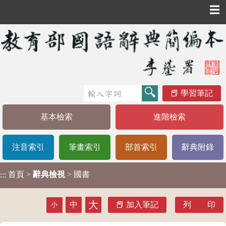
☰
學習筆記
基本檢索
進階檢索
注音索引
筆畫索引
部首索引
辭典附錄
首頁
>
辭典檢視
> 國書
:::
大
中
加入筆記
列 印
小