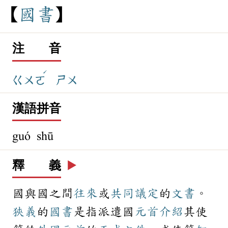
國
書
注 音
ˊ
ㄍㄨㄛ
ㄕㄨ
漢語拼音
guó shū
釋 義
▶️
國與國之間
往來
或
共同
議定
的
文書
。
狹義
的
國書
是指派遣國
元首
介紹
其使