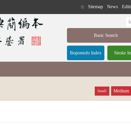
:::
Sitemap
News
Editi
Basic Search
Bopomofo Index
Stroke I
Medium
Small