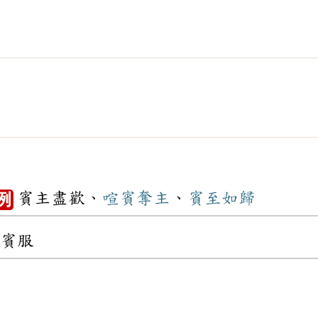
賓主盡歡、
喧賓奪主
、
賓至如歸
例
賓服