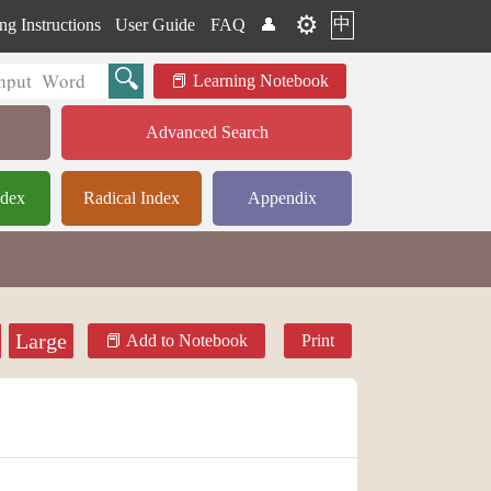
⚙️
中
ng Instructions
User Guide
FAQ
👤
Learning Notebook
Advanced Search
ndex
Radical Index
Appendix
Large
Add to Notebook
Print