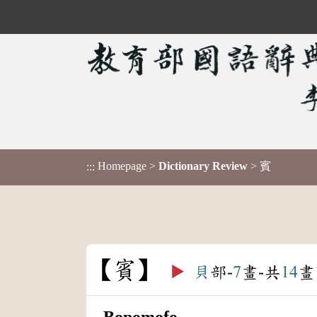
Homepage
>
Dictionary Review
> 賓
:::
賓
▶️
貝
部-
7
畫-共
14
畫
Bopomofo