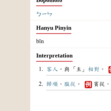
ㄅㄧㄣ
Hanyu Pinyin
bīn
Interpretation
客人
。與「主」
相對
。
歸順
、
服從
。
賓從、
例