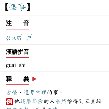
怪
事
注 音
ˋ
ˋ
ㄍㄨㄞ
ㄕ
漢語拼音
guài shì
釋 義
▶️
古怪
、
違背
常理
的事。
他
這麼
節儉
的人
居然
捨得到五星級
例