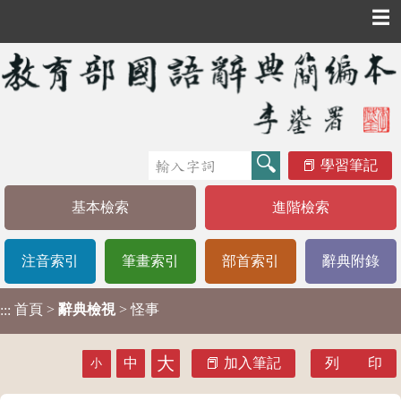
☰
學習筆記
基本檢索
進階檢索
注音索引
筆畫索引
部首索引
辭典附錄
首頁
>
辭典檢視
> 怪事
:::
大
中
加入筆記
列 印
小