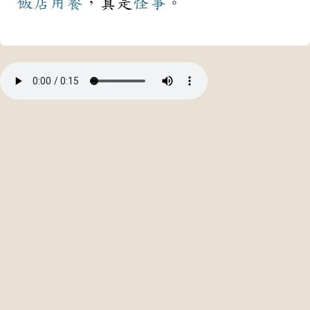
飯店
用餐
，真是
怪事
。