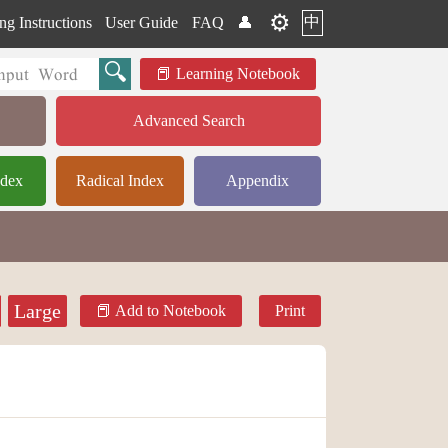
⚙️
中
ng Instructions
User Guide
FAQ
👤
Learning Notebook
Advanced Search
ndex
Radical Index
Appendix
Large
Add to Notebook
Print