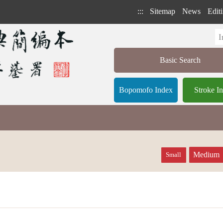
:::
Sitemap
News
Editi
Basic Search
Bopomofo Index
Stroke I
Medium
Small