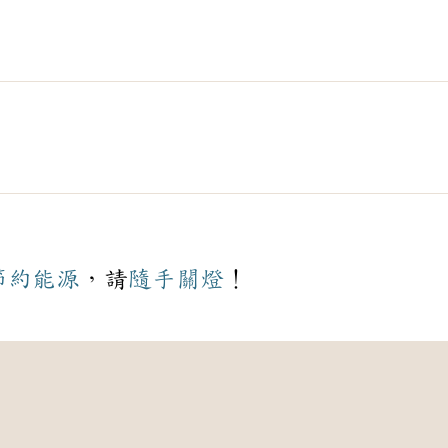
節約
能源
，請
隨手
關燈
！