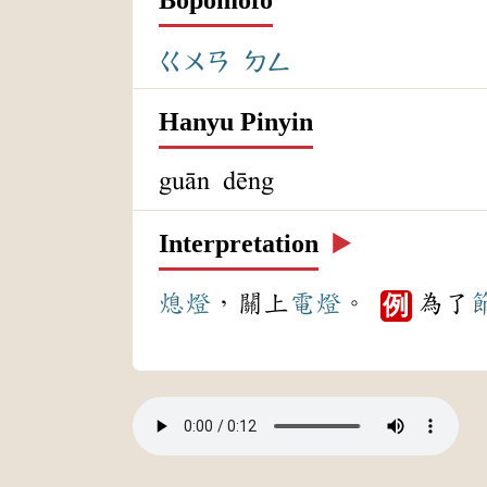
ㄍㄨㄢ
ㄉㄥ
Hanyu Pinyin
guān dēng
Interpretation
▶️
熄燈
，關上
電燈
。
為了
例