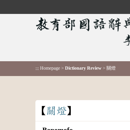
Homepage
>
Dictionary Review
> 關燈
:::
關
燈
Bopomofo