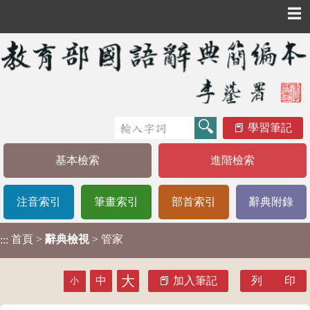
☰
學習筆記
基本檢索
進階檢索
注音索引
筆畫索引
部首索引
辭典附錄
首頁
>
辭典檢視
> 管家
:::
大
中
加入筆記
列 印
小