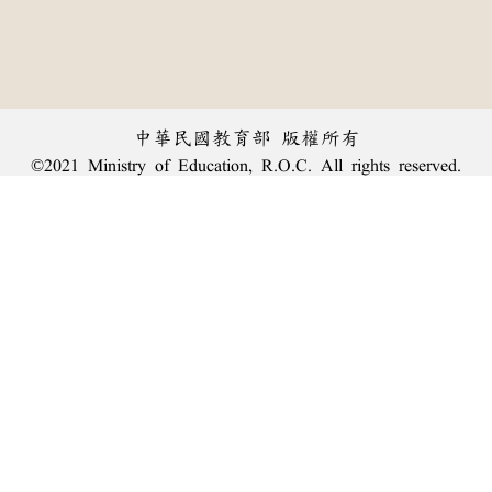
中華民國教育部 版權所有
©2021 Ministry of Education, R.O.C. All rights reserved.
︿
:::
個資法及隱私聲明
|
辭典公眾授權網
|
意見交流
|
網網相連
三峽總院區地址：新北市三峽區三樹路2號、
臺北院區地址：臺北市大安區和平東路一段179號、
回頂端
臺中院區地址：臺中市豐原區師範街67號
電話總機：
(02)7740-7890
、
傳真：(02)7740-7064、
TANet VoIP：9009-7890
線上人數: 2660