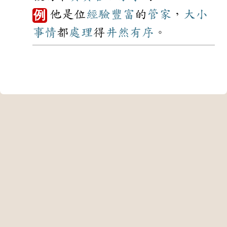
他是位
經驗
豐富
的
管家
，
大小
例
事情
都
處理
得
井然有序
。