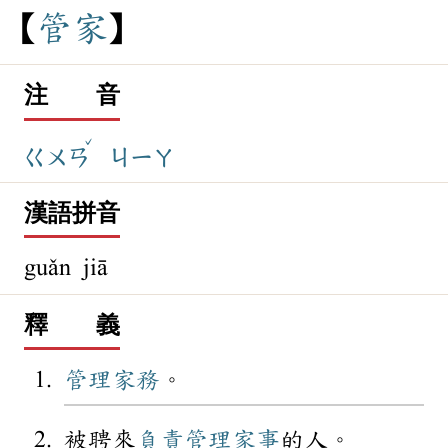
管
家
注 音
ˇ
ㄍㄨㄢ
ㄐㄧㄚ
漢語拼音
guǎn jiā
釋 義
管理
家務
。
被聘來
負責
管理
家事
的人。