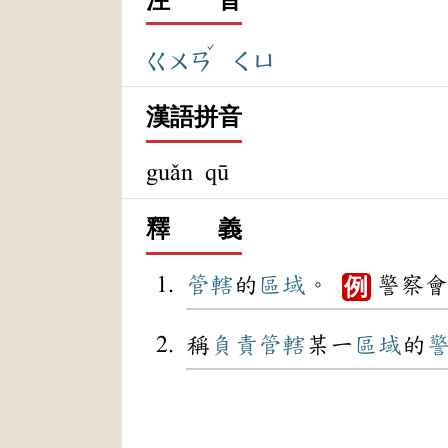
ˇ
ㄍㄨㄢ
ㄑㄩ
漢語拼音
guǎn qū
釋 義
管轄
的
區域
。
警察會
例
稱
負責
管轄
某一
區域
的