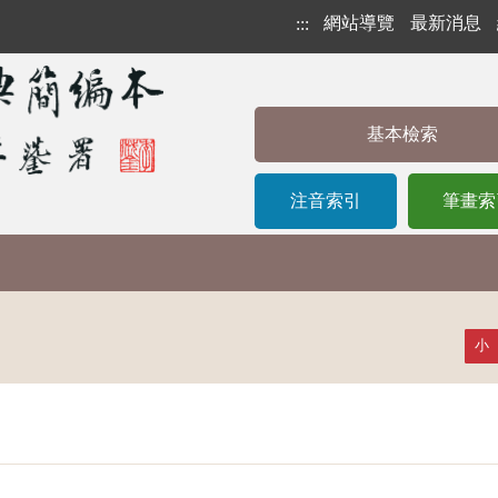
網站導覽
最新消息
:::
基本檢索
注音索引
筆畫索
小