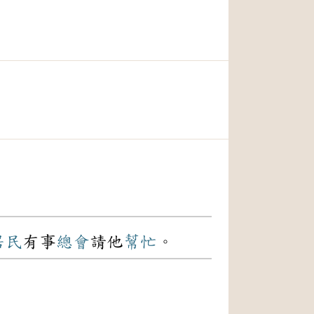
居民
有事
總會
請他
幫忙
。