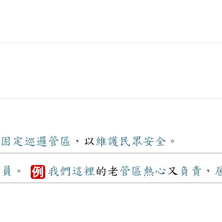
固定
巡邏
管區
，以
維護
民眾
安全
。
警員
。
我們
這裡
的老
管區
熱心
又
負責
，
例