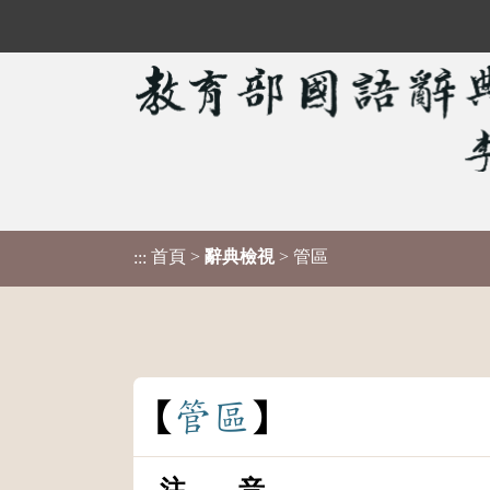
首頁
>
辭典檢視
> 管區
:::
管
區
注 音