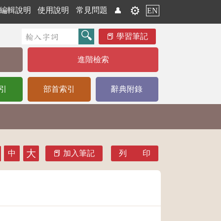
⚙️
編輯說明
使用說明
常見問題
👤
EN
學習筆記
進階檢索
引
部首索引
辭典附錄
大
中
加入筆記
列 印