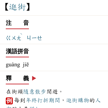
逛
街
注 音
ˋ
ㄍㄨㄤ
ㄐㄧㄝ
漢語拼音
guàng jiē
釋 義
▶️
在街頭
隨意
散步
閒遊。
每到
年終
打折
期間
，
逛街
購物
的
人
例