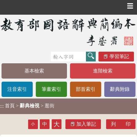
☰
學習筆記
基本檢索
進階檢索
注音索引
筆畫索引
部首索引
辭典附錄
首頁
>
辭典檢視
> 逛街
:::
大
中
加入筆記
列 印
小