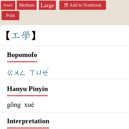
Large
Medium
Add to Notebook
Small
Print
工
學
Bopomofo
ˊ
ㄍㄨㄥ
ㄒㄩㄝ
Hanyu Pinyin
gōng xué
Interpretation