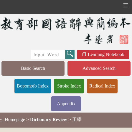
☰
Learning Notebook
Basic Search
Advanced Search
Bopomofo Index
Stroke Index
Radical Index
Appendix
Homepage
>
Dictionary Review
> 工學
:::