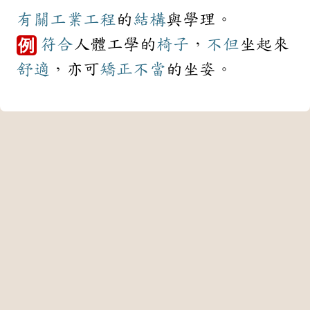
有關
工業
工程
的
結構
與學理。
符合
人體工學的
椅子
，
不但
坐起來
例
舒適
，亦可
矯正
不當
的坐姿。