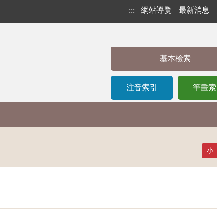
網站導覽
最新消息
:::
基本檢索
注音索引
筆畫索
小