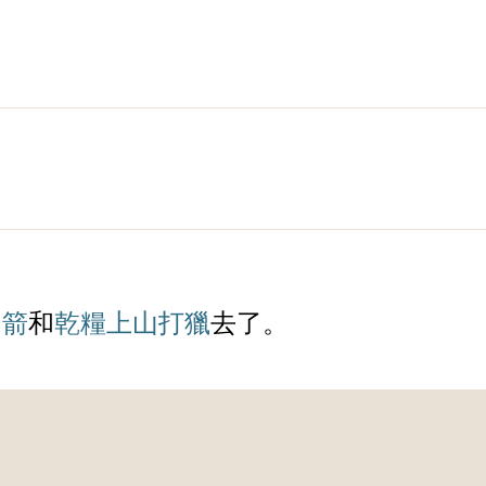
弓箭
和
乾糧
上山
打獵
去了。