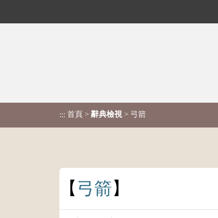
首頁
>
辭典檢視
> 弓箭
:::
弓
箭