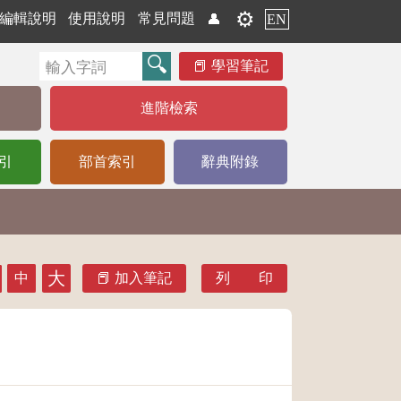
⚙️
編輯說明
使用說明
常見問題
👤
EN
學習筆記
進階檢索
引
部首索引
辭典附錄
大
中
加入筆記
列 印