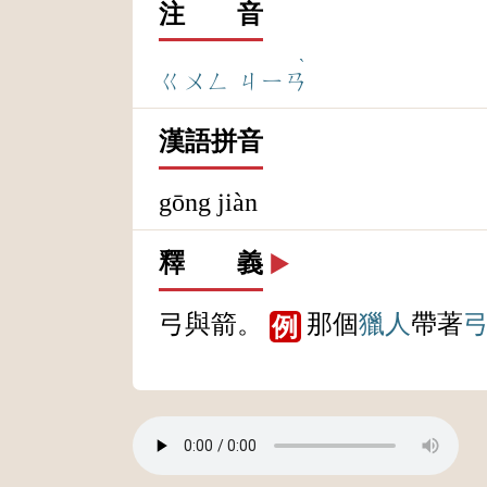
注 音
ˋ
ㄍㄨㄥ
ㄐㄧㄢ
漢語拼音
gōng jiàn
釋 義
▶️
弓與箭。
那個
獵人
帶著
例