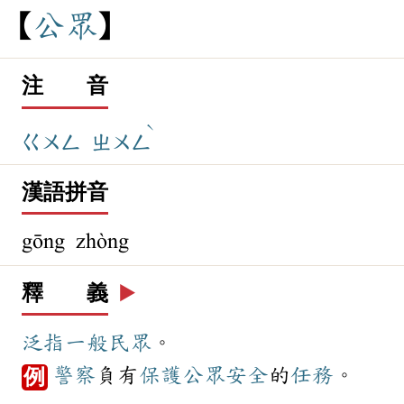
公
眾
注 音
ˋ
ㄍㄨㄥ
ㄓㄨㄥ
漢語拼音
gōng zhòng
釋 義
▶️
泛指
一般
民眾
。
警察
負有
保護
公眾
安全
的
任務
。
例