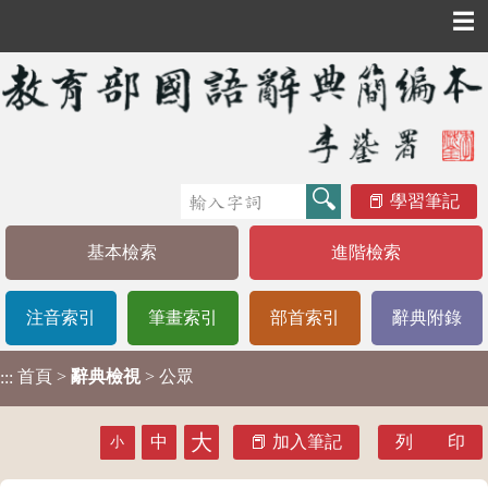
☰
學習筆記
基本檢索
進階檢索
注音索引
筆畫索引
部首索引
辭典附錄
首頁
>
辭典檢視
> 公眾
:::
大
中
加入筆記
列 印
小