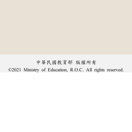
中華民國教育部 版權所有
©2021 Ministry of Education, R.O.C. All rights reserved.
︿
:::
個資法及隱私聲明
|
辭典公眾授權網
|
意見交流
|
網網相連
三峽總院區地址：新北市三峽區三樹路2號、
臺北院區地址：臺北市大安區和平東路一段179號、
回頂端
臺中院區地址：臺中市豐原區師範街67號