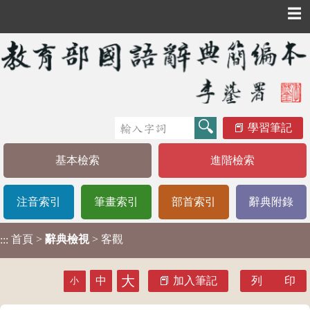
☰
學習筆記
基本檢索
進階檢索
注音索引
筆畫索引
部首索引
辭典附錄
首頁
>
辭典檢視
> 客觀
:::
大
中
加入筆記
列 印
小