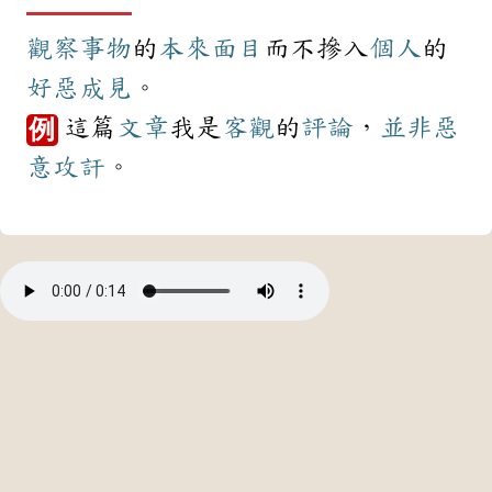
觀察
事物
的
本來
面目
而不摻入
個人
的
好惡
成見
。
這篇
文章
我是
客觀
的
評論
，
並非
惡
例
意
攻訐
。