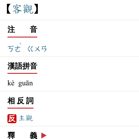
客
觀
注 音
ˋ
ㄎㄜ
ㄍㄨㄢ
漢語拼音
kè guān
相 反 詞
主觀
反
釋 義
▶️