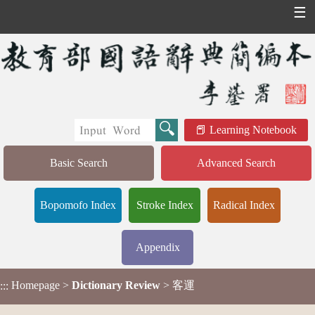
☰
Learning Notebook
Basic Search
Advanced Search
Bopomofo Index
Stroke Index
Radical Index
Appendix
Homepage
>
Dictionary Review
> 客運
:::