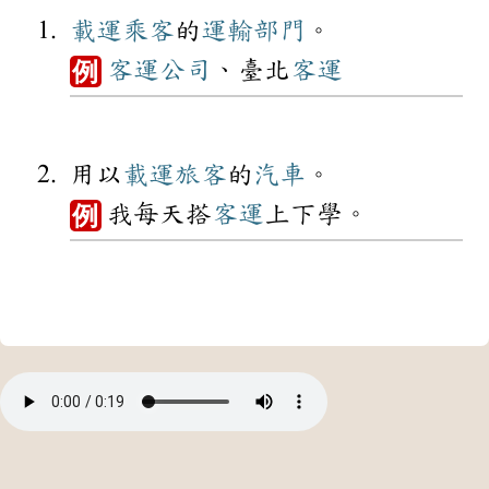
載運
乘客
的
運輸
部門
。
客運
公司
、臺北
客運
例
用以
載運
旅客
的
汽車
。
我每天搭
客運
上下學。
例