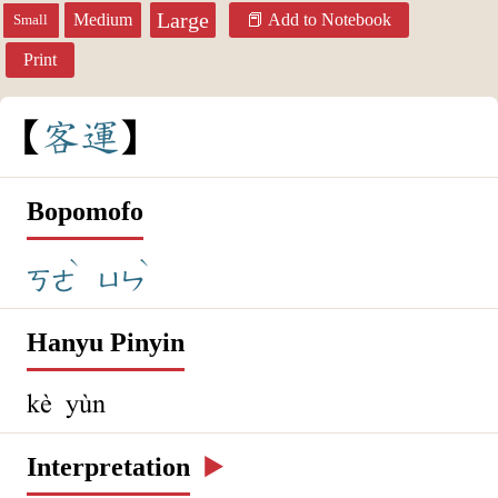
Large
Medium
Add to Notebook
Small
Print
客
運
Bopomofo
ˋ
ˋ
ㄎㄜ
ㄩㄣ
Hanyu Pinyin
kè yùn
Interpretation
▶️