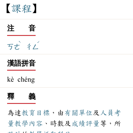
課
程
注 音
ˋ
ˊ
ㄎㄜ
ㄔㄥ
漢語拼音
kè chéng
釋 義
為達
教育
目標
，由
有關
單位
及
人員
考
量
教學
內容
、時數及
成績
評量
等，所