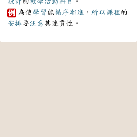
設計
的
教學
活動
科目
。
為使
學習
能
循序漸進
，
所以
課程
的
例
安排
要
注意
其連貫性。