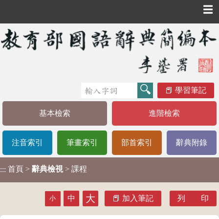
☰
學習筆記
基本檢索
進階檢索
注音索引
筆畫索引
部首索引
辭典附錄
首頁
>
辭典檢視
> 課程
:::
大
中
加入筆記
列 印
小