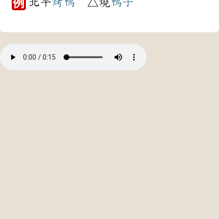
北平
烤鴨
△燒
鴨子
例