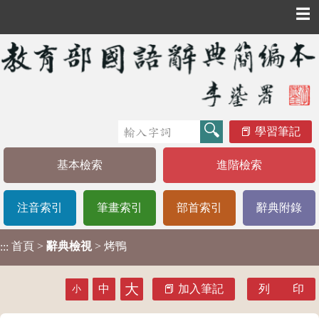
☰
學習筆記
基本檢索
進階檢索
注音索引
筆畫索引
部首索引
辭典附錄
首頁
>
辭典檢視
> 烤鴨
:::
大
中
加入筆記
列 印
小