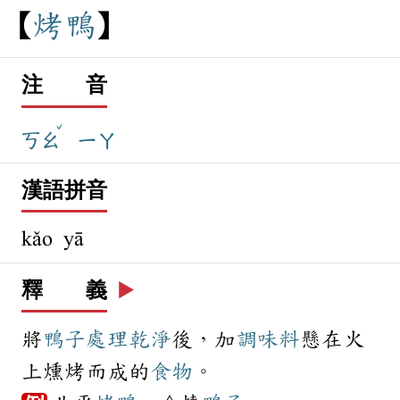
烤
鴨
注 音
ˇ
ㄎㄠ
ㄧㄚ
漢語拼音
kǎo yā
釋 義
▶️
將
鴨子
處理
乾淨
後，加
調味料
懸在火
上燻烤而成的
食物
。