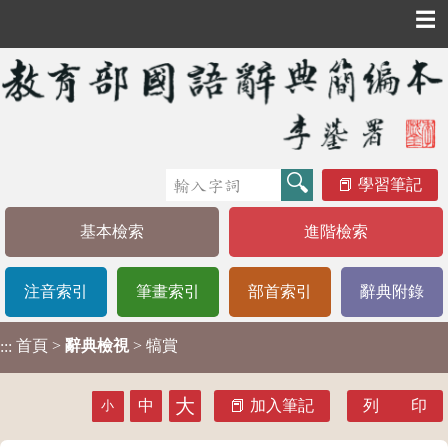
☰
學習筆記
基本檢索
進階檢索
注音索引
筆畫索引
部首索引
辭典附錄
首頁
>
辭典檢視
> 犒賞
:::
大
中
加入筆記
列 印
小