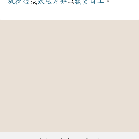
放
禮金
或
致送
月餅
以
犒賞
員工
。