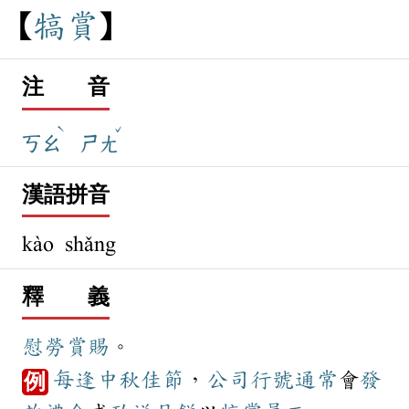
犒
賞
注 音
ˋ
ˇ
ㄎㄠ
ㄕㄤ
漢語拼音
kào shǎng
釋 義
慰勞
賞賜
。
每逢
中秋
佳節
，
公司
行號
通常
會
發
例