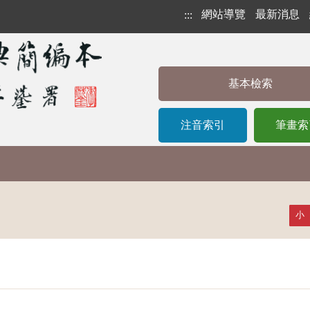
網站導覽
最新消息
:::
基本檢索
注音索引
筆畫索
小