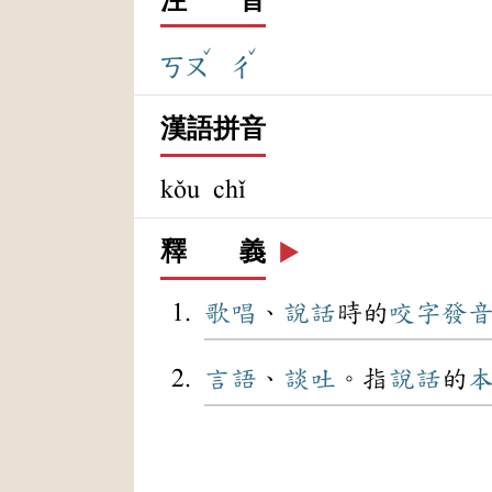
ˇ
ˇ
ㄎㄡ
ㄔ
漢語拼音
kǒu chǐ
釋 義
▶️
歌唱
、
說話
時的
咬字
發
言語
、
談吐
。指
說話
的