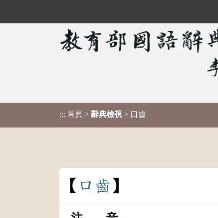
首頁
>
辭典檢視
> 口齒
:::
口
齒
注 音