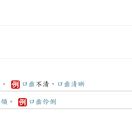
音
。
口齒
不清、
口齒
清晰
例
本領
。
口齒
伶俐
例