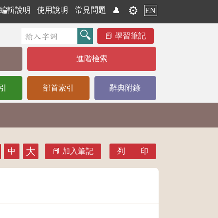
⚙️
編輯說明
使用說明
常見問題
👤
EN
學習筆記
進階檢索
引
部首索引
辭典附錄
大
中
加入筆記
列 印