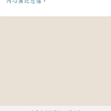
內心
無比
悲傷
。