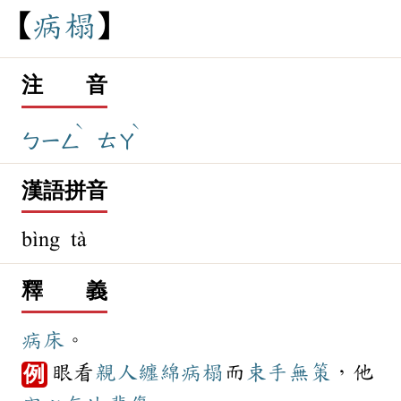
病
榻
注 音
ˋ
ˋ
ㄅㄧㄥ
ㄊㄚ
漢語拼音
bìng tà
釋 義
病床
。
眼看
親人
纏綿
病榻
而
束手無策
，他
例