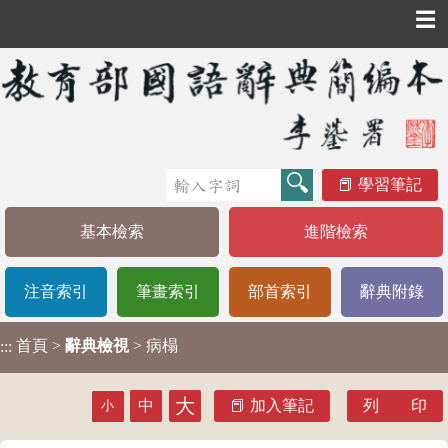
☰
學習筆記
基本檢索
進階檢索
注音索引
筆畫索引
部首索引
辭典附錄
首頁
>
辭典檢視
> 病榻
:::
大
中
加入筆記
列 印
小