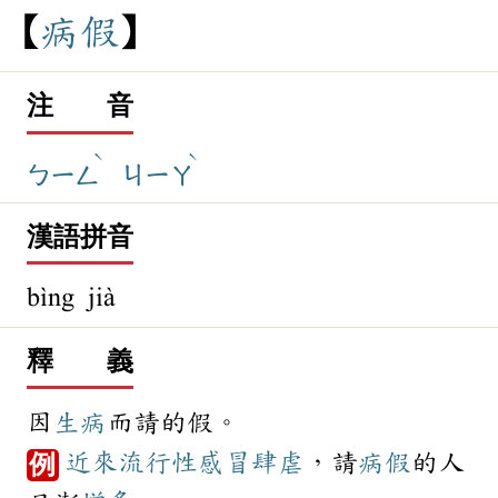
病
假
注 音
ˋ
ˋ
ㄅㄧㄥ
ㄐㄧㄚ
漢語拼音
bìng jià
釋 義
因
生病
而請的假。
近來
流行性感冒
肆虐
，請
病假
的人
例