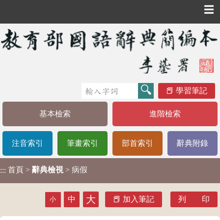
☰
學習筆記
基本檢索
進階檢索
注音索引
筆畫索引
部首索引
辭典附錄
首頁
>
辭典檢視
> 病假
:::
大
中
加入筆記
列 印
小