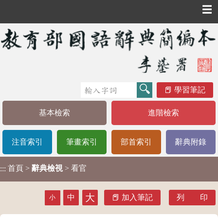
☰
學習筆記
基本檢索
進階檢索
注音索引
筆畫索引
部首索引
辭典附錄
首頁
>
辭典檢視
> 看官
:::
大
中
加入筆記
列 印
小