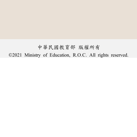
中華民國教育部 版權所有
©2021 Ministry of Education, R.O.C. All rights reserved.
︿
:::
個資法及隱私聲明
|
辭典公眾授權網
|
意見交流
|
網網相連
三峽總院區地址：新北市三峽區三樹路2號、
臺北院區地址：臺北市大安區和平東路一段179號、
回頂端
臺中院區地址：臺中市豐原區師範街67號
電話總機：
(02)7740-7890
、
傳真：(02)7740-7064、
TANet VoIP：9009-7890