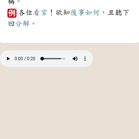
稱。
各位
看官
！欲知
後事
如何
，且聽下
例
回
分解
。