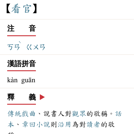
看
官
注 音
ˋ
ㄎㄢ
ㄍㄨㄢ
漢語拼音
kàn guān
釋 義
▶️
傳統
戲曲
、說書人對
觀眾
的敬稱。
話
本
、
章回小說
則
沿用
為對
讀者
的敬