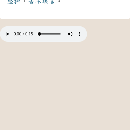
壓榨
，
苦不堪言
。