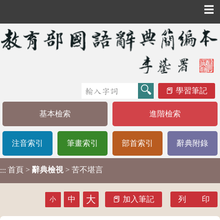
☰
學習筆記
基本檢索
進階檢索
注音索引
筆畫索引
部首索引
辭典附錄
首頁
>
辭典檢視
> 苦不堪言
:::
大
中
加入筆記
列 印
小