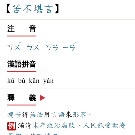
苦
不
堪
言
注 音
ˇ
ˋ
ˊ
ㄎㄨ
ㄅㄨ
ㄎㄢ
ㄧㄢ
漢語拼音
kǔ bù kān yán
釋 義
▶️
痛苦
得
無法
用
言語
來
形容
。
滿清
末年
政治
腐敗
，
人民
飽受
欺凌
例