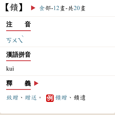
饋
▶️
食
部-
12
畫-共
20
畫
注 音
ˋ
ㄎㄨㄟ
漢語拼音
kuì
釋 義
▶️
致贈
、
贈送
。
饋贈
、饋遺
例