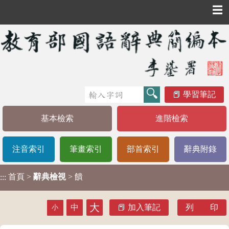
☰
學習筆記
基本檢索
進階檢索
注音索引
筆畫索引
部首索引
辭典附錄
首頁
>
辭典檢視
> 饋
:::
大
中
加入筆記
列 印
小