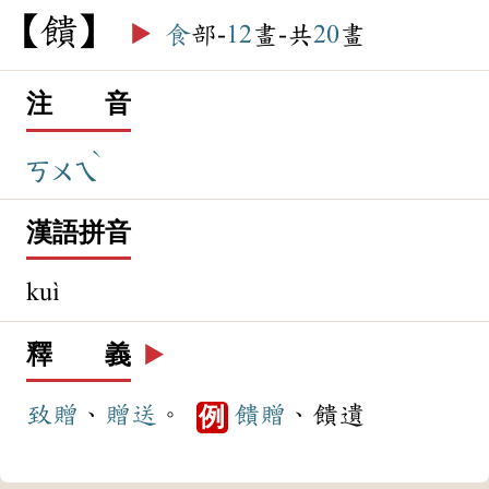
饋
▶️
食
部-
12
畫-共
20
畫
注 音
ˋ
ㄎㄨㄟ
漢語拼音
kuì
釋 義
▶️
致贈
、
贈送
。
饋贈
、饋遺
例