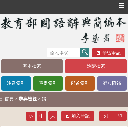
☰
學習筆記
基本檢索
進階檢索
注音索引
筆畫索引
部首索引
辭典附錄
首頁
>
辭典檢視
> 饋
:::
大
中
加入筆記
列 印
小