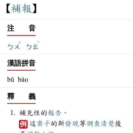
補
報
注 音
ˇ
ˋ
ㄅㄨ
ㄅㄠ
漢語拼音
bǔ bào
釋 義
補充性的
報告
。
這
案子
的新
發現
等
調查
清楚
後
例