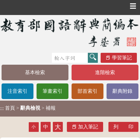
☰
學習筆記
基本檢索
進階檢索
注音索引
筆畫索引
部首索引
辭典附錄
首頁
>
辭典檢視
> 補報
:::
大
中
加入筆記
列 印
小