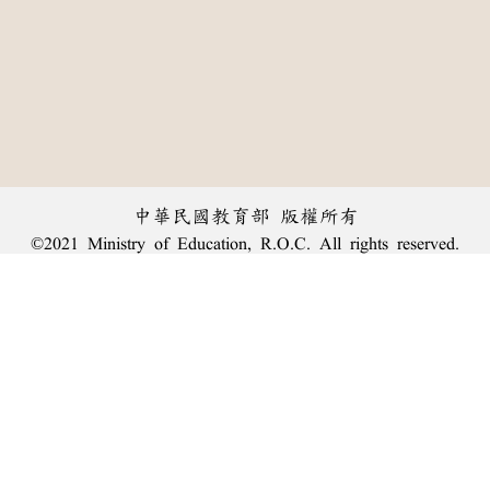
中華民國教育部 版權所有
©2021 Ministry of Education, R.O.C. All rights reserved.
︿
:::
個資法及隱私聲明
|
辭典公眾授權網
|
意見交流
|
網網相連
三峽總院區地址：新北市三峽區三樹路2號、
臺北院區地址：臺北市大安區和平東路一段179號、
回頂端
臺中院區地址：臺中市豐原區師範街67號