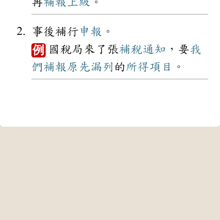
再
補報
上級
。
事後補行
申報
。
國稅局來了張
補稅
通知
，要
我
例
們
補報
原先
漏列
的
所得
項目
。