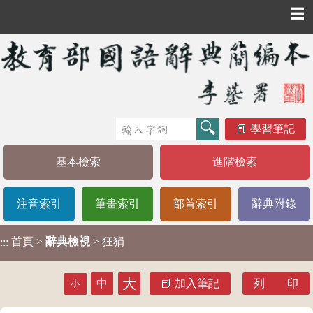
☰
學習筆記
基本檢索
進階檢索
注音索引
筆畫索引
部首索引
辭典附錄
首頁
>
辭典檢視
> 狂狷
:::
大
中
加入筆記
列 印
小