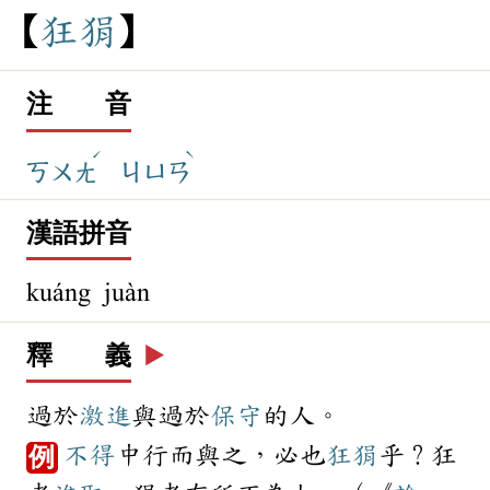
狂
狷
注 音
ˊ
ˋ
ㄎㄨㄤ
ㄐㄩㄢ
漢語拼音
kuáng juàn
釋 義
▶️
過於
激進
與過於
保守
的人。
不得
中行而與之，必也
狂狷
乎？狂
例