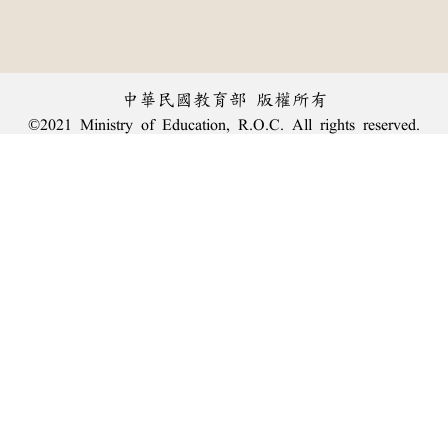
中華民國教育部 版權所有
©2021 Ministry of Education, R.O.C. All rights reserved.
︿
:::
個資法及隱私聲明
|
辭典公眾授權網
|
意見交流
|
網網相連
三峽總院區地址：新北市三峽區三樹路2號、
臺北院區地址：臺北市大安區和平東路一段179號、
回頂端
臺中院區地址：臺中市豐原區師範街67號
電話總機：
(02)7740-7890
、
傳真：(02)7740-7064、
TANet VoIP：9009-7890
線上人數: 2228
累積總人次: 240,170,471