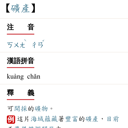
礦
產
注 音
ˋ
ˇ
ㄎㄨㄤ
ㄔㄢ
漢語拼音
kuàng chǎn
釋 義
可
開採
的
礦物
。
這片
海域
蘊藏
著
豐富
的
礦產
，
目前
例