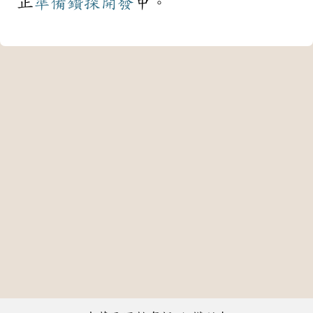
正
準備
鑽探
開發
中。