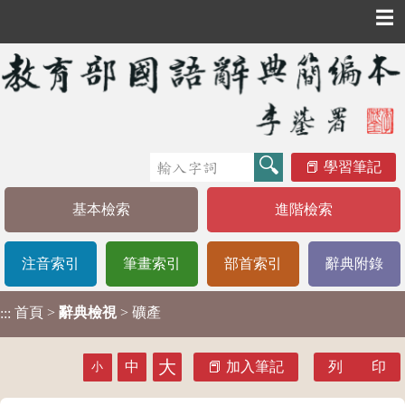
☰
學習筆記
基本檢索
進階檢索
注音索引
筆畫索引
部首索引
辭典附錄
首頁
>
辭典檢視
> 礦產
:::
大
中
加入筆記
列 印
小