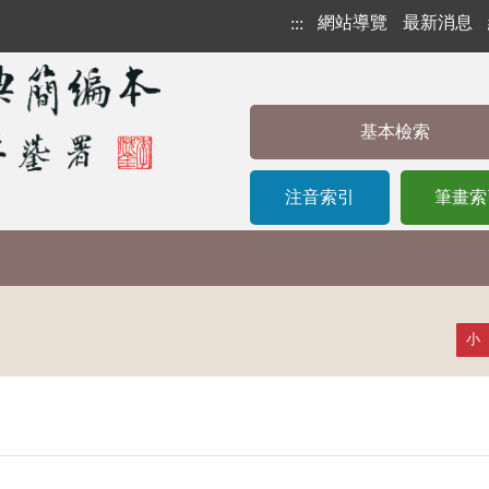
網站導覽
最新消息
:::
基本檢索
注音索引
筆畫索
小