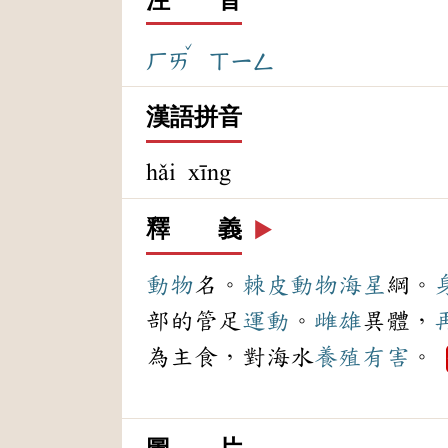
ˇ
ㄏㄞ
ㄒㄧㄥ
漢語拼音
hǎi xīng
釋 義
▶️
動物
名。
棘皮動物
海星
綱。
部的管足
運動
。
雌雄
異體，
為主食，對海水
養殖
有害
。