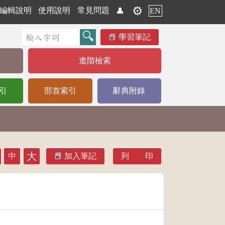
⚙️
編輯說明
使用說明
常見問題
👤
EN
學習筆記
進階檢索
引
部首索引
辭典附錄
大
中
加入筆記
列 印