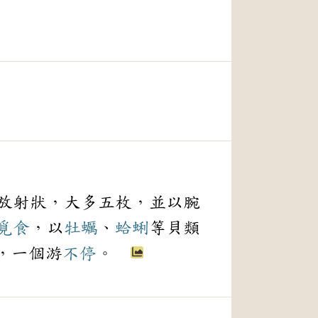
放射狀，大多五枚，並以腕
覓食
，以
牡蠣
、
蛤蜊
等貝類
，一個游
不停
。