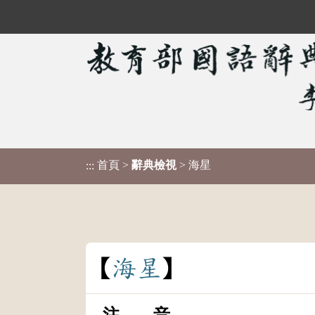
首頁
>
辭典檢視
> 海星
:::
海
星
注 音