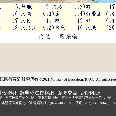
海星 - 藍采瑛
民國教育部 版權所有
©2021 Ministry of Education, R.O.C. All rights res
隱私聲明
|
辭典公眾授權網
|
意見交流
|
網網相連
新北市三峽區三樹路2號、
臺北院區地址：臺北市大安區和平東路一段179號、
中市豐原區師範街67號
電話總機：
(02)7740-7890
、
傳真：(02)7740-7064、
TA