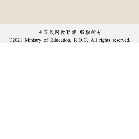
中華民國教育部 版權所有
©2021 Ministry of Education, R.O.C. All rights reserved.
︿
:::
個資法及隱私聲明
|
辭典公眾授權網
|
意見交流
|
網網相連
三峽總院區地址：新北市三峽區三樹路2號、
臺北院區地址：臺北市大安區和平東路一段179號、
回頂端
臺中院區地址：臺中市豐原區師範街67號
電話總機：
(02)7740-7890
、
傳真：(02)7740-7064、
TANet VoIP：9009-7890
線上人數: 1422
累積總人次: 239,956,780