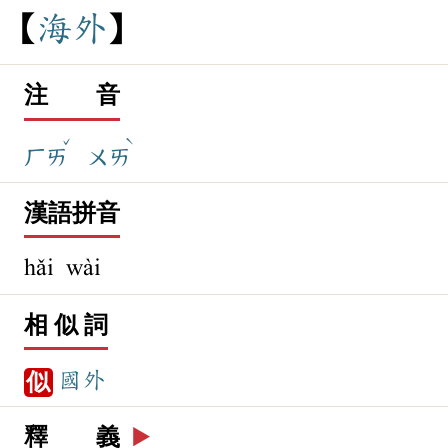
海
外
注 音
ˇ
ˋ
ㄏㄞ
ㄨㄞ
漢語拼音
hǎi wài
相 似 詞
國外
似
釋 義
▶️