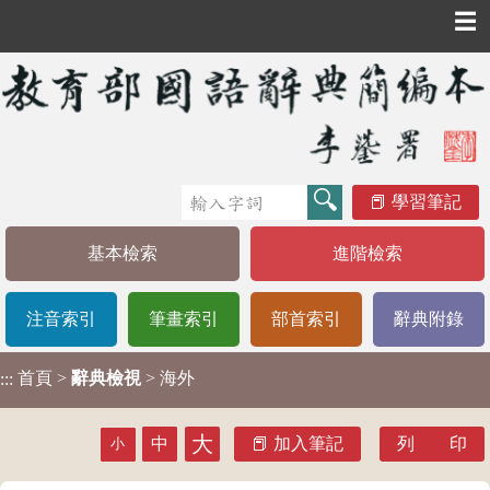
☰
學習筆記
基本檢索
進階檢索
注音索引
筆畫索引
部首索引
辭典附錄
首頁
>
辭典檢視
> 海外
:::
大
中
加入筆記
列 印
小