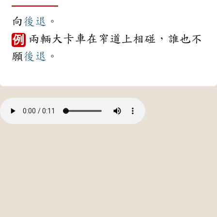
向
後退
。
兩輛大卡車在窄道上相碰，誰也不
例
願
後退
。