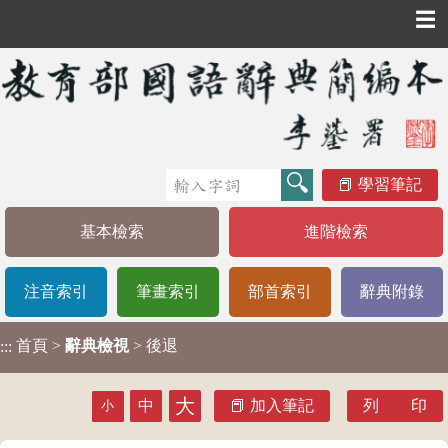
☰
學習筆記
基本檢索
進階檢索
注音索引
筆畫索引
部首索引
辭典附錄
首頁
>
辭典檢視
> 後退
:::
大
中
加入筆記
列 印
小