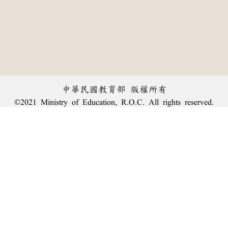
中華民國教育部 版權所有
©2021 Ministry of Education, R.O.C. All rights reserved.
︿
:::
個資法及隱私聲明
|
辭典公眾授權網
|
意見交流
|
網網相連
三峽總院區地址：新北市三峽區三樹路2號、
臺北院區地址：臺北市大安區和平東路一段179號、
回頂端
臺中院區地址：臺中市豐原區師範街67號
電話總機：
(02)7740-7890
、
傳真：(02)7740-7064、