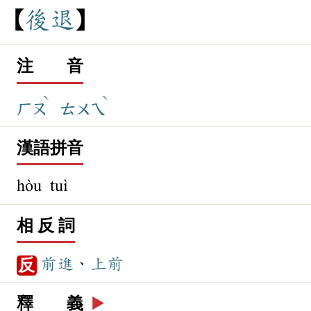
後
退
注 音
ˋ
ˋ
ㄏㄡ
ㄊㄨㄟ
漢語拼音
hòu tuì
相 反 詞
前進
、
上前
反
釋 義
▶️