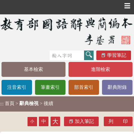
☰
學習筆記
基本檢索
進階檢索
注音索引
筆畫索引
部首索引
辭典附錄
首頁
>
辭典檢視
> 後續
:::
大
中
加入筆記
列 印
小