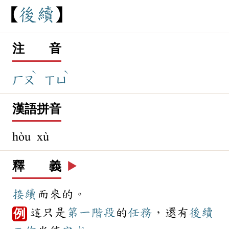
後
續
注 音
ˋ
ˋ
ㄏㄡ
ㄒㄩ
漢語拼音
hòu xù
釋 義
▶️
接續
而來的。
這只是
第一
階段
的
任務
，還有
後續
例