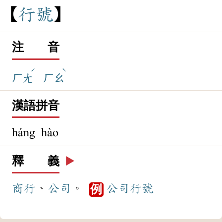
行
號
注 音
ˊ
ˋ
ㄏㄤ
ㄏㄠ
漢語拼音
háng hào
釋 義
▶️
商行
、
公司
。
公司
行號
例