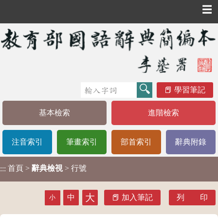
☰
學習筆記
基本檢索
進階檢索
注音索引
筆畫索引
部首索引
辭典附錄
首頁
>
辭典檢視
> 行號
:::
大
中
加入筆記
列 印
小