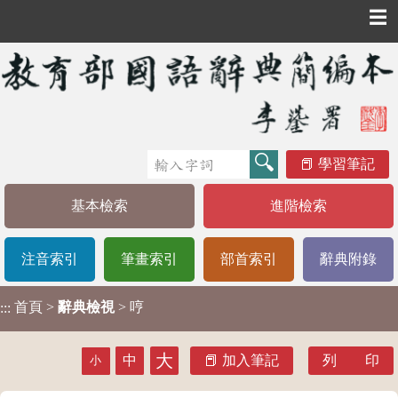
☰
學習筆記
基本檢索
進階檢索
注音索引
筆畫索引
部首索引
辭典附錄
首頁
>
辭典檢視
> 哼
:::
大
中
加入筆記
列 印
小