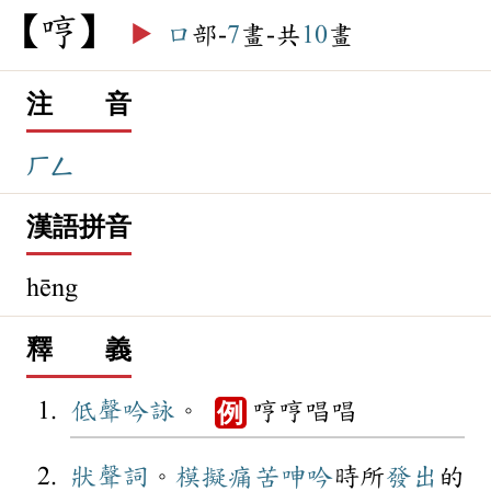
哼
▶️
口
部-
7
畫-共
10
畫
注 音
ㄏㄥ
漢語拼音
hēng
釋 義
低聲
吟詠
。
哼哼唱唱
例
狀聲詞
。
模擬
痛苦
呻吟
時所
發出
的