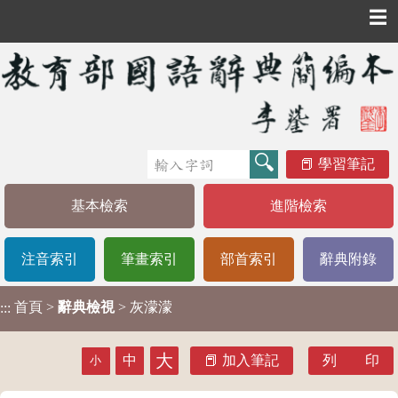
☰
學習筆記
基本檢索
進階檢索
注音索引
筆畫索引
部首索引
辭典附錄
首頁
>
辭典檢視
> 灰濛濛
:::
大
中
加入筆記
列 印
小