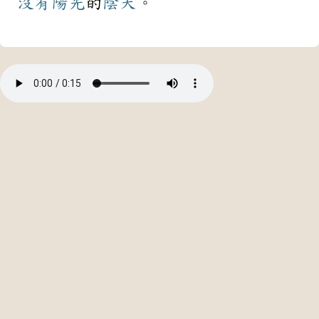
沒有
陽光
的
陰天
。