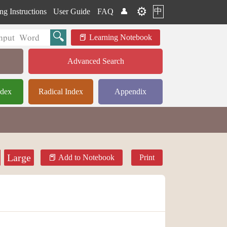
⚙️
中
ng Instructions
User Guide
FAQ
👤
Learning Notebook
Advanced Search
ndex
Radical Index
Appendix
Large
Add to Notebook
Print