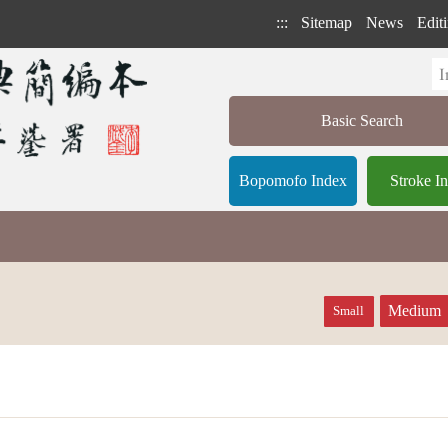
:::
Sitemap
News
Editi
Basic Search
Bopomofo Index
Stroke I
Medium
Small