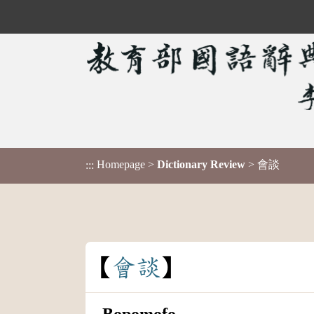
Homepage
>
Dictionary Review
> 會談
:::
會
談
Bopomofo