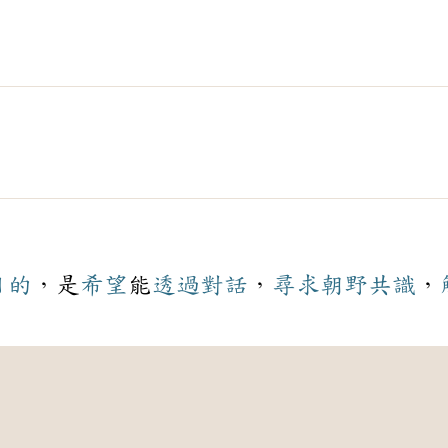
目的
，是
希望
能
透過
對話
，
尋求
朝野
共識
，