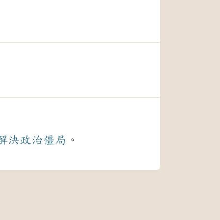
解決
政治
僵局
。