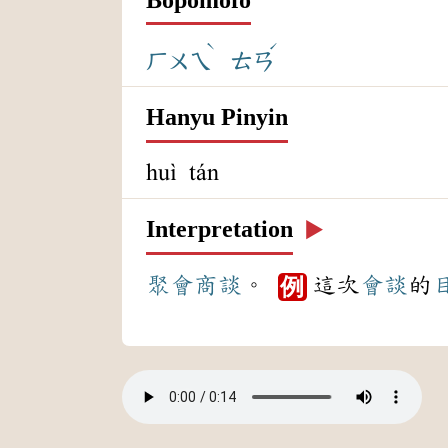
ˋ
ˊ
ㄏㄨㄟ
ㄊㄢ
Hanyu Pinyin
huì tán
Interpretation
▶️
聚會
商談
。
這次
會談
的
例