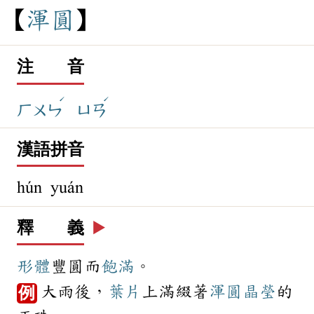
渾
圓
注 音
ˊ
ˊ
ㄏㄨㄣ
ㄩㄢ
漢語拼音
hún yuán
釋 義
▶️
形體
豐圓而
飽滿
。
大雨後，
葉片
上滿綴著
渾圓
晶瑩
的
例