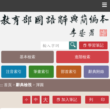
☰
學習筆記
基本檢索
進階檢索
注音索引
筆畫索引
部首索引
辭典附錄
首頁
>
辭典檢視
> 渾圓
:::
大
中
加入筆記
列 印
小