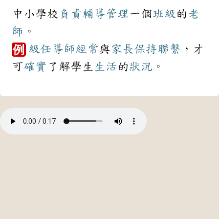
中小學校
負責
輔導
管理
一個
班級
的
老
師
。
級任導師
經常
與
家長
保持
聯繫
，才
例
可
確實
了解學生
生活
的
狀況
。