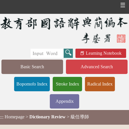
☰
Learning Notebook
Basic Search
Advanced Search
Bopomofo Index
Stroke Index
Radical Index
Appendix
Homepage
>
Dictionary Review
> 級任導師
:::