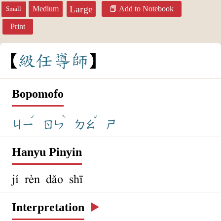
Large
Medium
Add to Notebook
Small
Print
級
任
導
師
Bopomofo
ˊ
ˋ
ˇ
ㄐㄧ
ㄖㄣ
ㄉㄠ
ㄕ
Hanyu Pinyin
jí rèn dǎo shī
Interpretation
▶️