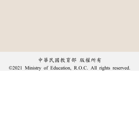
中華民國教育部 版權所有
©2021 Ministry of Education, R.O.C. All rights reserved.
︿
:::
個資法及隱私聲明
|
辭典公眾授權網
|
意見交流
|
網網相連
三峽總院區地址：新北市三峽區三樹路2號、
臺北院區地址：臺北市大安區和平東路一段179號、
回頂端
臺中院區地址：臺中市豐原區師範街67號
電話總機：
(02)7740-7890
、
傳真：(02)7740-7064、