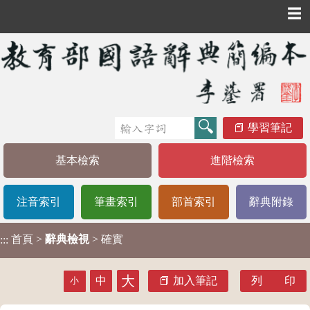
☰
學習筆記
基本檢索
進階檢索
注音索引
筆畫索引
部首索引
辭典附錄
首頁
>
辭典檢視
> 確實
:::
大
中
加入筆記
列 印
小