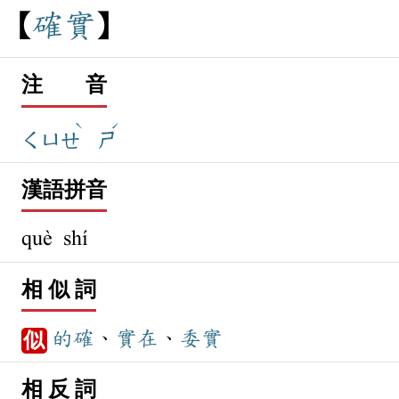
確
實
注 音
ˋ
ˊ
ㄑㄩㄝ
ㄕ
漢語拼音
què shí
相 似 詞
的確
、
實在
、
委實
似
相 反 詞