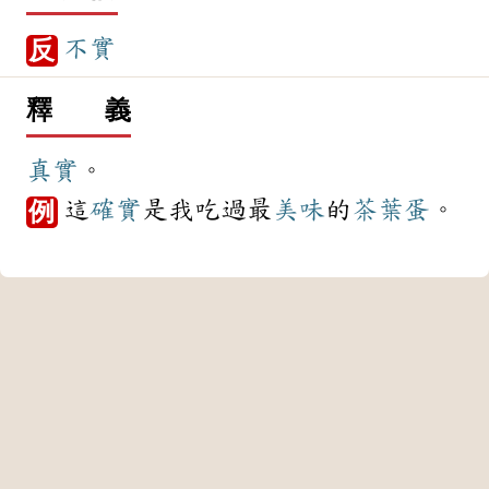
不實
反
釋 義
真實
。
這
確實
是我吃過最
美味
的
茶葉蛋
。
例