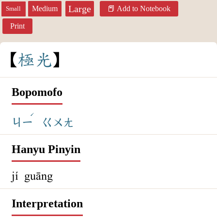
Large
Medium
Add to Notebook
Small
Print
極
光
Bopomofo
ˊ
ㄐㄧ
ㄍㄨㄤ
Hanyu Pinyin
jí guāng
Interpretation