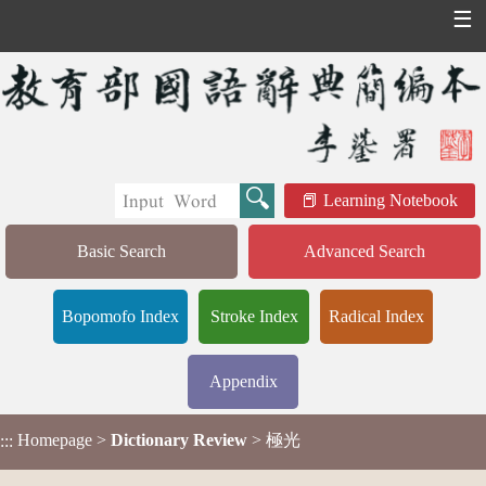
☰
Learning Notebook
Basic Search
Advanced Search
Bopomofo Index
Stroke Index
Radical Index
Appendix
Homepage
>
Dictionary Review
> 極光
:::