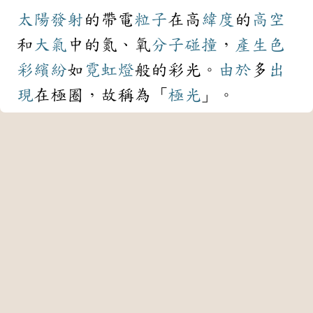
太陽
發射
的帶電
粒子
在高
緯度
的
高空
和
大氣
中的氮、氧
分子
碰撞
，
產生
色
彩
繽紛
如
霓虹燈
般的彩光。
由於
多
出
現
在極圈，故稱為「
極光
」。