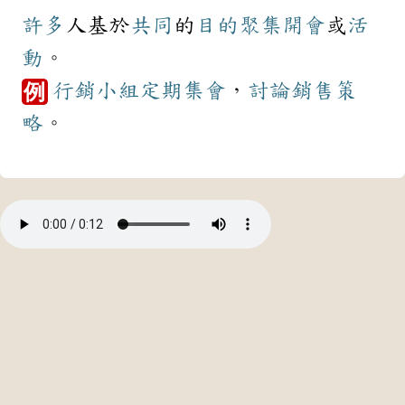
許多
人基於
共同
的
目的
聚集
開會
或
活
動
。
行銷
小組
定期
集會
，
討論
銷售
策
例
略
。