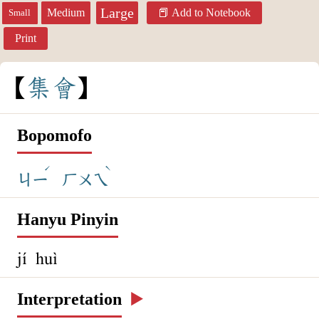
Large
Medium
Add to Notebook
Small
Print
集
會
Bopomofo
ˊ
ˋ
ㄐㄧ
ㄏㄨㄟ
Hanyu Pinyin
jí huì
Interpretation
▶️