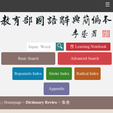
☰
Learning Notebook
Basic Search
Advanced Search
Bopomofo Index
Stroke Index
Radical Index
Appendix
Homepage
>
Dictionary Review
> 集會
:::