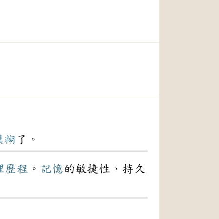
模糊
了。
理
歷程
。
記憶
的敏捷性、持久