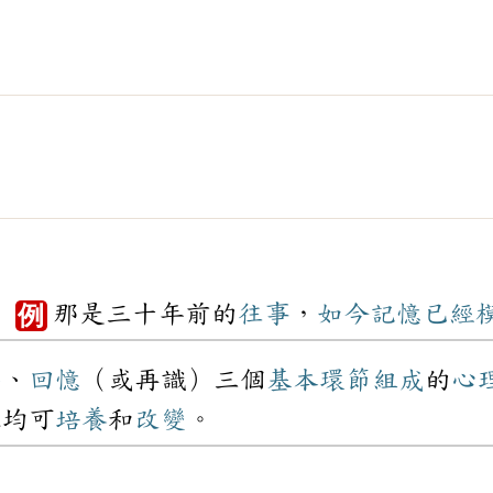
。
那是三十年前的
往事
，
如今
記憶
已經
例
持
、
回憶
（或再識）三個
基本
環節
組成
的
心
但均可
培養
和
改變
。