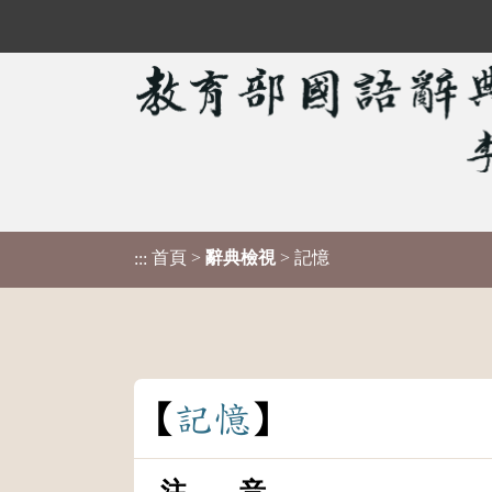
首頁
>
辭典檢視
> 記憶
:::
記
憶
注 音