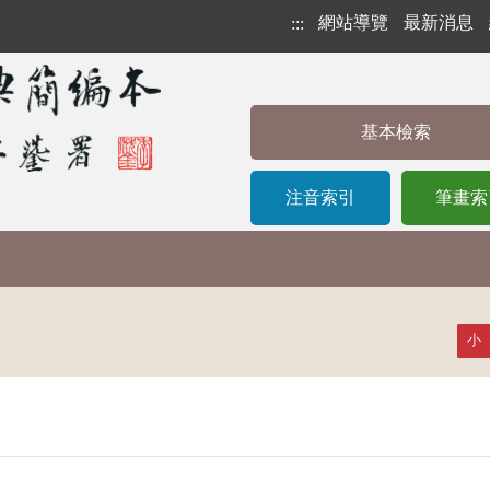
網站導覽
最新消息
:::
基本檢索
注音索引
筆畫索
小