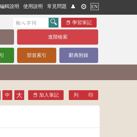
⚙️
編輯說明
使用說明
常見問題
👤
EN
學習筆記
進階檢索
引
部首索引
辭典附錄
大
中
加入筆記
列 印