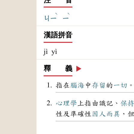
ˋ
ˋ
ㄐㄧ
ㄧ
漢語拼音
jì yì
釋 義
▶️
指在
腦海
中
存留
的
一切
心理學
上指由識記、
保
性及準確性
因人而異
，