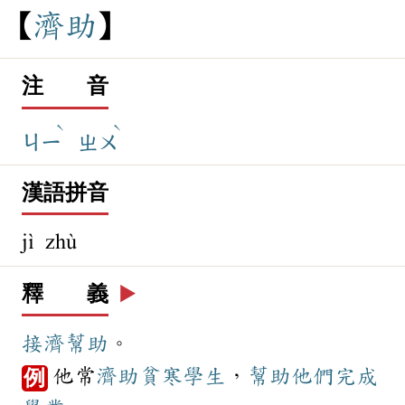
濟
助
注 音
ˋ
ˋ
ㄐㄧ
ㄓㄨ
漢語拼音
jì zhù
釋 義
▶️
接濟
幫助
。
他常
濟助
貧寒
學生
，
幫助
他們
完成
例