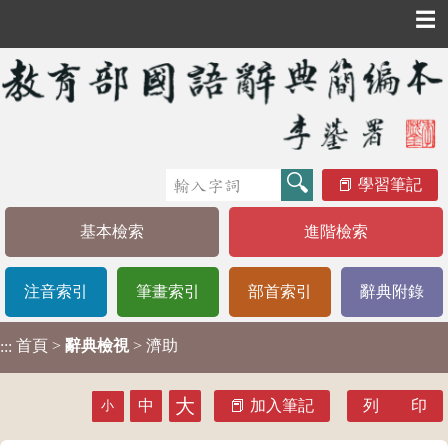
☰
學習筆記
基本檢索
進階檢索
注音索引
筆畫索引
部首索引
辭典附錄
首頁
>
辭典檢視
> 濟助
:::
大
中
加入筆記
列 印
小