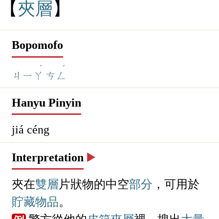
Large
Medium
Add to Notebook
Small
Print
夾
層
Bopomofo
ˊ
ˊ
ㄐㄧㄚ
ㄘㄥ
Hanyu Pinyin
jiá céng
Interpretation
▶️