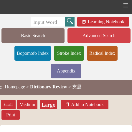
☰
Learning Notebook
Basic Search
Advanced Search
Bopomofo Index
Stroke Index
Radical Index
Appendix
Homepage
>
Dictionary Review
> 夾層
:::