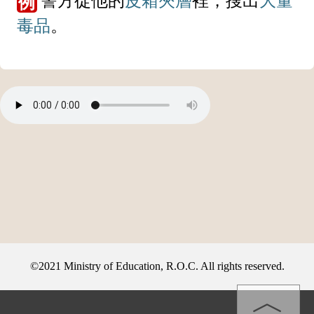
夾在
雙層
片狀物的中空
部分
，可用於
貯藏
物品
。
警方從他的
皮箱
夾層
裡，搜出
大量
例
毒品
。