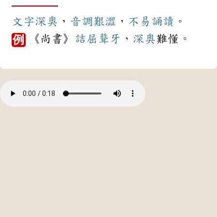
文字
深奧
，
音調
艱澀
，
不易
誦讀
。
《尚書》
詰屈聱牙
，
深奧
難懂。
例