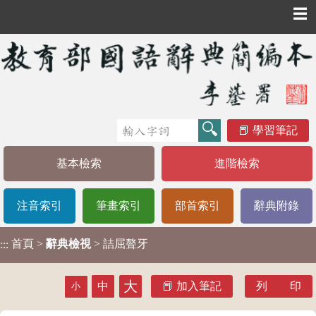
☰
學習筆記
基本檢索
進階檢索
注音索引
筆畫索引
部首索引
辭典附錄
首頁
>
辭典檢視
> 詰屈聱牙
:::
大
中
加入筆記
列 印
小