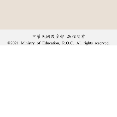
中華民國教育部 版權所有
©2021 Ministry of Education, R.O.C. All rights reserved.
︿
:::
個資法及隱私聲明
|
辭典公眾授權網
|
意見交流
|
網網相連
三峽總院區地址：新北市三峽區三樹路2號、
臺北院區地址：臺北市大安區和平東路一段179號、
回頂端
臺中院區地址：臺中市豐原區師範街67號
電話總機：
(02)7740-7890
、
傳真：(02)7740-7064、
TANet VoIP：9009-7890
線上人數: 2015