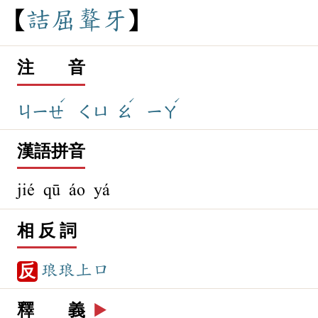
詰
屈
聱
牙
注 音
ˊ
ˊ
ˊ
ㄐㄧㄝ
ㄑㄩ
ㄠ
ㄧㄚ
漢語拼音
jié qū áo yá
相 反 詞
琅琅上口
反
釋 義
▶️