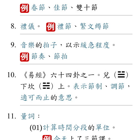
春節
、
佳節
、雙十節
例
禮儀
。
禮節
、
繁文縟節
例
音樂
的
拍子
，以示
緩急
程度
。
節奏
、
節拍
例
《易經》六十四卦之一。兌（☱）
下坎（☵）上。
表示
節制
、
調節
，
適可而止
的
意思
。
量詞
：
計算
時間
分段
的
單位
。
今天
上了三節課。
例