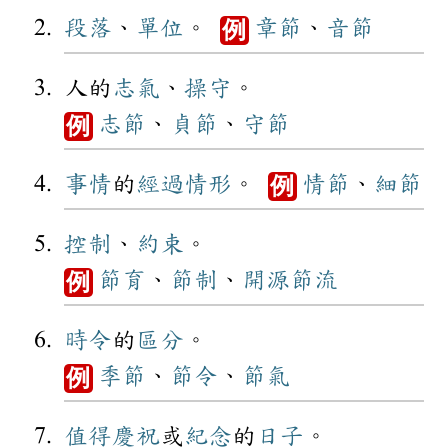
段落
、
單位
。
章節
、
音節
例
人的
志氣
、
操守
。
志節
、
貞節
、
守節
例
事情
的
經過
情形
。
情節
、
細節
例
控制
、
約束
。
節育
、
節制
、
開源節流
例
時令
的
區分
。
季節
、
節令
、
節氣
例
值得
慶祝
或
紀念
的
日子
。