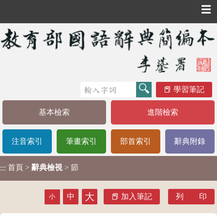
☰
學習筆記
基本檢索
進階檢索
注音索引
筆畫索引
部首索引
辭典附錄
首頁
>
辭典檢視
> 節
:::
大
中
加入筆記
列 印
小