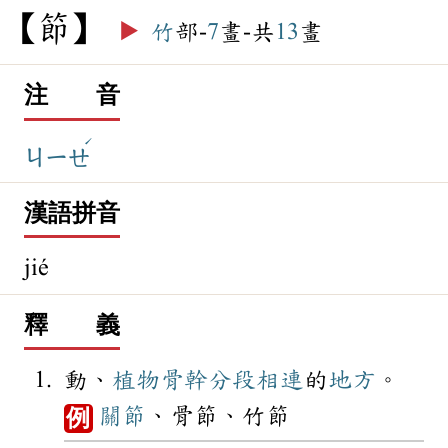
節
▶️
竹
部-
7
畫-共
13
畫
注 音
ˊ
ㄐㄧㄝ
漢語拼音
jié
釋 義
動、
植物
骨幹
分段
相連
的
地方
。
關節
、骨節、竹節
例