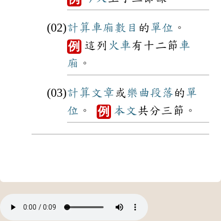
計算
車廂
數目
的
單位
。
這列
火車
有十二節
車
例
廂
。
計算
文章
或
樂曲
段落
的
單
位
。
本文
共分三節。
例