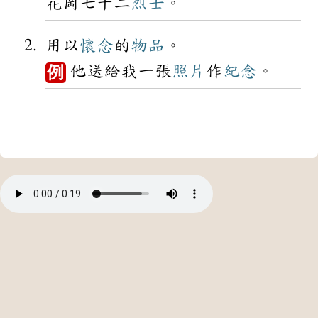
花岡七十二
烈士
。
用以
懷念
的
物品
。
他送給我一張
照片
作
紀念
。
例