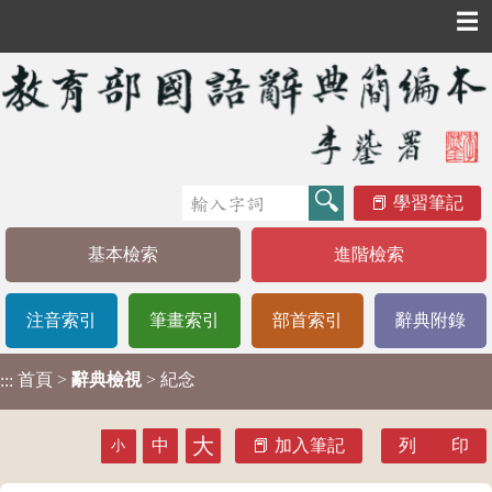
☰
學習筆記
基本檢索
進階檢索
注音索引
筆畫索引
部首索引
辭典附錄
首頁
>
辭典檢視
> 紀念
:::
大
中
加入筆記
列 印
小