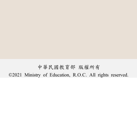
中華民國教育部 版權所有
©2021 Ministry of Education, R.O.C. All rights reserved.
︿
:::
個資法及隱私聲明
|
辭典公眾授權網
|
意見交流
|
網網相連
三峽總院區地址：新北市三峽區三樹路2號、
臺北院區地址：臺北市大安區和平東路一段179號、
回頂端