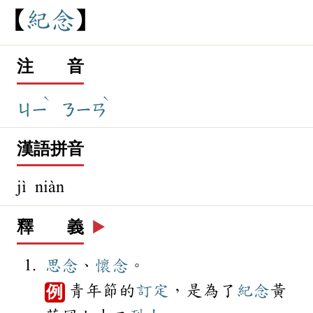
紀
念
注 音
ˋ
ˋ
ㄐㄧ
ㄋㄧㄢ
漢語拼音
jì niàn
釋 義
▶️
思念
、
懷念
。
青年節的
訂定
，是為了
紀念
黃
例