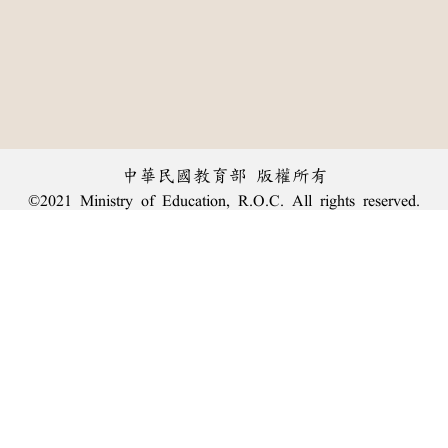
中華民國教育部 版權所有
©2021 Ministry of Education, R.O.C. All rights reserved.
︿
:::
個資法及隱私聲明
|
辭典公眾授權網
|
意見交流
|
網網相連
三峽總院區地址：新北市三峽區三樹路2號、
臺北院區地址：臺北市大安區和平東路一段179號、
回頂端
臺中院區地址：臺中市豐原區師範街67號
電話總機：
(02)7740-7890
、
傳真：(02)7740-7064、