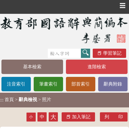
☰
學習筆記
基本檢索
進階檢索
注音索引
筆畫索引
部首索引
辭典附錄
首頁
>
辭典檢視
> 照片
:::
大
中
加入筆記
列 印
小