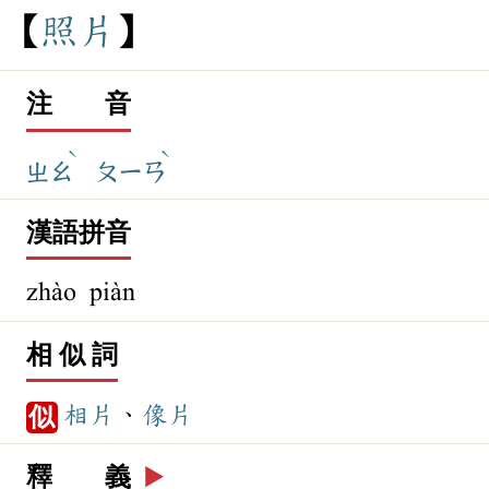
照
片
注 音
ˋ
ˋ
ㄓㄠ
ㄆㄧㄢ
漢語拼音
zhào piàn
相 似 詞
相片
、
像片
似
釋 義
▶️